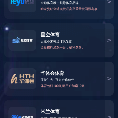
行业动态
EM-Smart 系列
新利·体育(中国)官方网站双头双工位铁芯激光焊接机
电机定转子铁芯快速打样加工服务
水暖洁具行业
1
/
1
新能源电机定转子铁芯激光焊接机
厨具五金行业
新利·体育(中国)官方网站焊接机在卫浴五金
新利·体育(中国)官方网站阀芯焊接工作站
包装赋码及标机
上的应用
卫浴间的配件包括水巨头、花洒、置物架等五金制品。不论配件大
新能源汽车零配件激光焊接机
礼品定制
小，在加工工艺上都需要用到焊接加工。激光焊接在卫浴行业的应
用是常见之一，满足现代化的卫浴产品生产需求。采用卫浴五金激
家电行业
光焊接机将是获得美观焊接表面效果，提高生产效率，降低生产成
本的关键。
模具制造行业中激光加工设备解决方案
2025-01-21 09:57:44
参数
日期：
低压电气行业