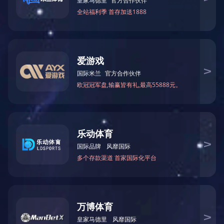
卫浴五金激光焊接机是利用极高的能量密度的激光束熔合
材料，具有焊接速度快、强度高、焊缝窄、灵活性高等优点。不仅
能焊接常见的碳钢和不锈钢，还能焊接传统焊接难以焊接的材料，
如铝、铜等金属材料。