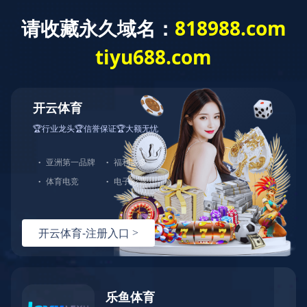
取消
取消
首页
历史记录
清空记录
分享到
产品中心
新浪微博
微信
案例展示
激光打标系列
百度贴吧
服务支持
激光切割系列
行业解决方案
光纤激光打标机
豆瓣
QQ好友
关于创恒
激光焊接系列
客户案例
紫外线激光打标机
精密激光切割机
汽车行业激光智能解决方案
新闻中心
激光智能生产线
创客说
走进创恒
CO2激光打标机
大幅激光切割机
新利·体育(中国)官方网站CX-CE-1500手持焊接机_激
轨道交通行业激光智能加工解决方案
登录入口
激光清洗系列
科技创恒
公司新闻
在线飞行激光打标机
管材激光切割机
新利·体育(中国)官方网站机械手臂激光焊接机
新能源电机定子铁芯激光焊接产线
水泵风机行业
激光加工服务
加入创恒
展会活动
CX-3D系列激光打标机
电机定转子铁芯单工位激光焊接机
新能源电机转子铁芯自动检测压铆产线
新利·体育(中国)官方网站清洗机
眼镜行业