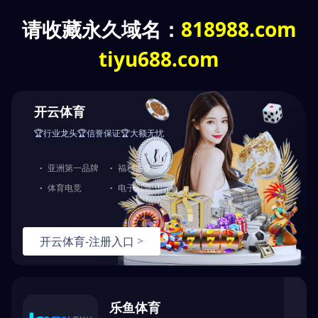
取消
首页
历史记录
清空记录
分享到
产品中心
新浪微博
微信
案例展示
激光打标系列
公司简介
百度贴吧
服务支持
激光切割系列
行业解决方案
光纤激光打标机
豆瓣
品牌布局
QQ好友
关于创恒
激光焊接系列
客户案例
紫外线激光打标机
精密激光切割机
汽车行业激光智能解决方案
服务网络
新闻中心
激光智能生产线
创客说
走进创恒
CO2激光打标机
大幅激光切割机
新利·体育(中国)官方网站CX-CE-1500手持焊接机_激
轨道交通行业激光智能加工解决方案
登录入口
激光清洗系列
科技创恒
公司新闻
在线飞行激光打标机
管材激光切割机
新利·体育(中国)官方网站机械手臂激光焊接机
新能源电机定子铁芯激光焊接产线
水泵风机行业
发展历程
激光加工服务
加入创恒
展会活动
CX-3D系列激光打标机
电机定转子铁芯单工位激光焊接机
新能源电机转子铁芯自动检测压铆产线
新利·体育(中国)官方网站清洗机
眼镜行业