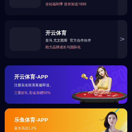
品牌布局
Brand layout
武汉创恒世纪激光科技有限公司
Wuhan Chuangheng Century Laser Technology Co.Ltd.
多样化战略布局，拥有26年激光应用工艺以及技术人才积累，开展
工业激光设备的研制工作，提升公司整体技术实力和竞争优势。