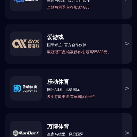
员占公司总人数的
80%
以上，其中，高、中级技术人员占公司人数
的
50%
以上；公司与国内多家科研院所合作，精英荟萃的研发队伍
不断推出新产品，形成了自己独特、有效的科研攻关体系。已获取
多项国家发明、实用新型等
120
多项专利，并通过了包括
ISO9001
、
欧盟
CE
、
RoHS
、美国
FDA
在内的多项国际质量认证。服务超
20000+
客户。
企业使命
：
让激光更简单，助力智能制造，持续为社会创造更大价
值！
企业愿景
：
到2035年，成为优越的激光智能装备服务商，追求全体
员工物质和精神两方面的满足
关键价值观
：
以客户为中心，以成就伙伴为荣，以实现经营结果为
奋斗目标