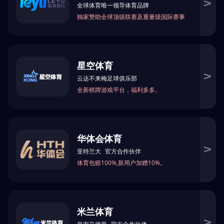
荣誉资质
行业动态
EM-Smart 系列
新利·体育(中国)官方网站双头双工位铁芯激光焊接机
电机定转子铁芯快速打样加工服务
水暖洁具行业
合作伙伴
新能源电机定转子铁芯激光焊接机
厨具五金行业
新利·体育(中国)官方网站阀芯焊接工作站
包装赋码及标机
以创新谋发展，以恒心铸辉煌
新利·体育(中国)官方网站成立于
1998
年，是全国领先的成套激光智
新能源汽车零配件激光焊接机
礼品定制
能装备解决方案服务商，专业于从事激光打标、精密切割、焊接领
域成套设备及软件研发、生产、销售为一体的高新技术企业。主要
家电行业
为客户提供
“
自动化
+
激光
+MES”
的综合解决方案。现公司已拥有超
10000
家客户成熟激光工艺积累，及激光智能产线系统和机器视觉核
模具制造行业中激光加工设备解决方案
心算法。
低压电气行业
新利·体育(中国)官方网站旗下拥有新利·体育(中国)官方网站智能装
备、无锡创拓、创恒精密、创恒软件、创点智能、杭州无界创新、
苏州创恒等子公司提供强大的软、硬件自研支持；拥有超
15000+
㎡
大型现代化的生产基地，并配置了完整的系列检测设备，技术型人