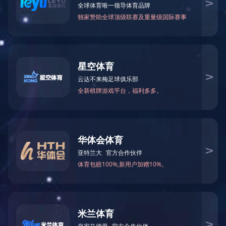
行业动态
EM-Smart 系列
新利·体育(中国)官方网站双头双工位铁芯激光焊接机
电机定转子铁芯快速打样加工服务
水暖洁具行业
1
/
1
新能源电机定转子铁芯激光焊接机
厨具五金行业
新利·体育(中国)官方网站在厨具行业激光切
新利·体育(中国)官方网站阀芯焊接工作站
包装赋码及标机
割应用
传统的厨具加工设备是使用数控冲床，再配合抛光、剪板折弯等多
新能源汽车零配件激光焊接机
礼品定制
道工序而终成型，这种加工效率是比较低的，做模具的时间长，成
本大。金属激光切割机就是在这种厂家迫切需求的前提下产生的，
家电行业
激光在我国的发展是非常迅速的。金属激光切割机可以直接对各种
厨具进行无模具制作，对于厨具加工行业有长远的意义。
模具制造行业中激光加工设备解决方案
2025-01-21 10:14:38
参数
日期：
低压电气行业