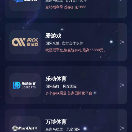
新利·体育(中国)官方网站厨具切割优势
1.稳定可靠的机床结构：结构刚性符合工业级别机床标准，精
度高，完全消除焊接及加工产生的应力。床身采用蜂巢式焊接结
构，保证大惯量电机瞬时加速和减速所产生的巨大推力均匀分散到
机床各位置，极大程度减小机床的振动。
2.高精度防撞激光切割头：采用进口激光头，具备稳定的驱动
机构+光学系统设计，可以在高速的情况下切割依然稳定。并且可