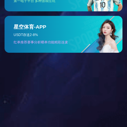
备的60%。
技术参数与行业认证
核心配置
：
激光功率：400W-2000W（支持定制）
焊接深度：0.1-4mm（可调）
定位精度：±0.02mm
冷却方式：水冷恒温系统，适应连续作业
权威认证
：
通过ISO9001、欧盟CE、美国FDA认证，符合