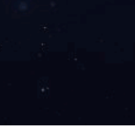
靠”
的水泵叶轮激光焊接解决方案。选择创恒，不仅是选择
一台设备，更是选择
高效制造的未来**！
立即咨询
：访问官网www.beicangliangyou.com，
获取专属工艺方案与限时优惠！
上一篇:
轨道交通行业激光智能加工解决方案
下一篇:
新利·体育(中国)官方网站焊接在水泵行业应用