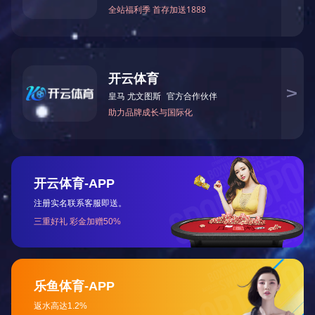
Related to recommend
新利·体育(中国)官方网站阀芯
新能源汽车零配件激光焊接机
焊接工作站