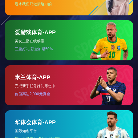
下一篇:
激光切割在家电行业的应用
相关推荐
Related to recommend
|
关于我们
专注于为各行各业提供全系统激光加工设备及自动化产线的解决方
案，拥有超15000+㎡大型现代化的生产基地
武汉总部：湖北省武汉市东湖高新技术开发区光谷三路777号综
合保税区一号标准厂房1层