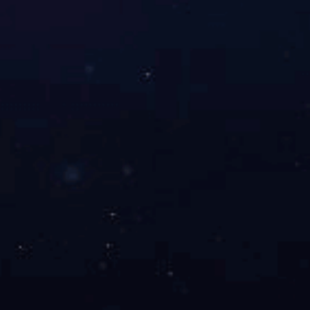
企业微信
微信公众号
|
导航链接入口
产品中心
服务范围
新闻中心
案例展示
关于我们
登录入口