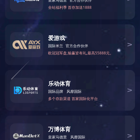
查，且很难调到更好的效果，长期使用还容易有毛边、模糊、断线
等情况出现，浪费人力物力，成本居高不下。激光打标机其中一点
优势便是环保节能，它不会对工件产生耗材污染，对于小家电行业
来说，环保是一个很严谨的话题，容不得疏忽错误，激光打标机能
保证没有丝印那样的污染，能连续24小时工作性能依旧保持稳
定。