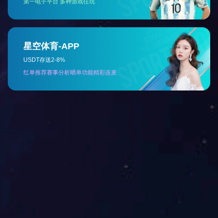
无锡工厂：江苏省无锡市江阴市临港科创园23-1
友情链接
：
Em-Smart官网
|
登录入口
24小时服务热线：400-027-8558
销售热线：19945005587
邮箱：ch027@ch027.com
清空记录
|
关注我们