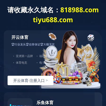
取消
取消
首页
历史记录
清空记录
分享到
产品中心
新浪微博
微信
案例展示
激光打标系列
百度贴吧
服务支持
激光切割系列
行业解决方案
光纤激光打标机
豆瓣
QQ好友
关于创恒
激光焊接系列
客户案例
紫外线激光打标机
精密激光切割机
汽车行业激光智能解决方案
新闻中心
激光智能生产线
创客说
走进创恒
CO2激光打标机
大幅激光切割机
新利·体育(中国)官方网站CX-CE-1500手持焊接机_激
轨道交通行业激光智能加工解决方案
登录入口
激光清洗系列
科技创恒
公司新闻
在线飞行激光打标机
管材激光切割机
新利·体育(中国)官方网站机械手臂激光焊接机
新能源电机定子铁芯激光焊接产线
水泵风机行业
激光加工服务
加入创恒
展会活动
CX-3D系列激光打标机
电机定转子铁芯单工位激光焊接机
新能源电机转子铁芯自动检测压铆产线
新利·体育(中国)官方网站清洗机
眼镜行业