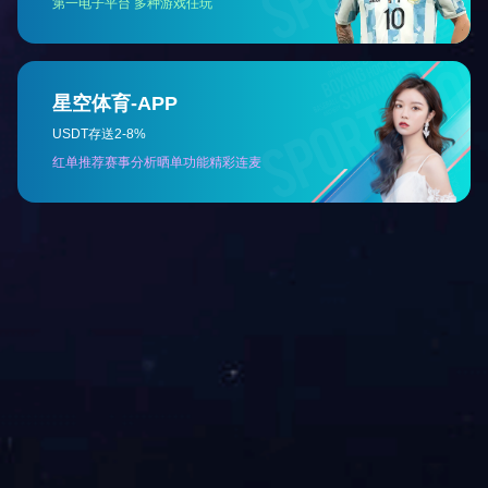
邮箱：ch027@ch027.com
清空记录
|
关注我们
企业微信
微信公众号