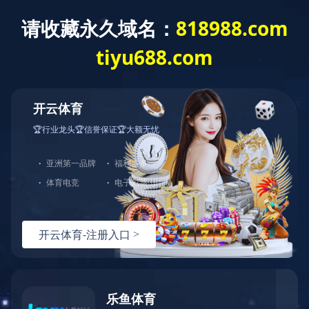
取消
首页
历史记录
清空记录
分享到
产品中心
新浪微博
微信
案例展示
激光打标系列
新闻中心
百度贴吧
News center
服务支持
激光切割系列
行业解决方案
光纤激光打标机
豆瓣
公司新闻
QQ好友
关于创恒
激光焊接系列
客户案例
紫外线激光打标机
精密激光切割机
汽车行业激光智能解决方案
展会活动
行业动态
新闻中心
激光智能生产线
创客说
走进创恒
CO2激光打标机
大幅激光切割机
新利·体育(中国)官方网站CX-CE-1500手持焊接机_激
轨道交通行业激光智能加工解决方案
登录入口
激光清洗系列
科技创恒
公司新闻
在线飞行激光打标机
管材激光切割机
新利·体育(中国)官方网站机械手臂激光焊接机
新能源电机定子铁芯激光焊接产线
水泵风机行业
激光行业陷入“内卷”泥潭？新利·体育
(中国)官方网站27年坚守品质，破解困
激光加工服务
加入创恒
展会活动
CX-3D系列激光打标机
电机定转子铁芯单工位激光焊接机
新能源电机转子铁芯自动检测压铆产线
新利·体育(中国)官方网站清洗机
眼镜行业
局之道
2025-07-31