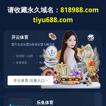
取消
首页
历史记录
清空记录
新闻中心
分享到
产品中心
News center
新浪微博
激光行业陷入“内卷”泥潭？新利·体育(中国)官方网
微信
案例展示
激光打标系列
站27年坚守品质，破解困局之道
百度贴吧
服务支持
激光切割系列
行业解决方案
光纤激光打标机
豆瓣
当激光设备的价格厮杀愈演愈烈，当“能用就行”成为行业潜规则，
QQ好友
当服务承诺沦为一纸空谈——激光行业的“内卷”之风，是否让您感
关于创恒
激光焊接系列
客户案例
紫外线激光打标机
精密激光切割机
汽车行业激光智能解决方案
到迷茫与焦虑？
新闻中心
激光智能生产线
创客说
走进创恒
CO2激光打标机
大幅激光切割机
新利·体育(中国)官方网站CX-CE-1500手持焊接机_激
轨道交通行业激光智能加工解决方案
面对这场席卷行业的生存危机，新利·体育(中国)官方网站却始终步
履从容。27年的行业深耕，我们深知：真正的核心竞争力，从来不
是低价，而是刻入骨血里的品质基因与客户为先的永恒承诺。
登录入口
激光清洗系列
科技创恒
公司新闻
在线飞行激光打标机
管材激光切割机
新利·体育(中国)官方网站机械手臂激光焊接机
新能源电机定子铁芯激光焊接产线
水泵风机行业
2025-07-31 16:42:47
新利·体育(中国)官方网站
激光加工服务
加入创恒
展会活动
CX-3D系列激光打标机
电机定转子铁芯单工位激光焊接机
新能源电机转子铁芯自动检测压铆产线
新利·体育(中国)官方网站清洗机
眼镜行业