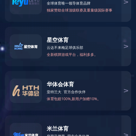
行业动态
EM-Smart 系列
新利·体育(中国)官方网站双头双工位铁芯激光焊接机
电机定转子铁芯快速打样加工服务
水暖洁具行业
当激光设备的价格厮杀愈演愈烈，当“能用就行”成为行业潜
规则，当服务承诺沦为一纸空谈——激光行业的“内卷”之风，是
新能源电机定转子铁芯激光焊接机
厨具五金行业
否让您感到迷茫与焦虑？
面对这场席卷行业的生存危机，新利·体育(中国)官方网站却始
新利·体育(中国)官方网站阀芯焊接工作站
包装赋码及标机
终步履从容。27年的行业深耕，我们深知：
真正的核心竞争力，从
来不是低价，而是刻入骨血里的品质基因与客户为先的永恒承诺。
新能源汽车零配件激光焊接机
礼品定制
家电行业
27载沉淀：初心不改，以客户成功为锚点
模具制造行业中激光加工设备解决方案
自1998年创立以来，新利·体育(中国)官方网站从未被短期的
低压电气行业
市场喧嚣所动摇。我们始终坚信：
设备的稳定可靠，是客户生产线
顺畅运行的基石；及时专业的服务，是客户后顾无忧的保障。
品质即生命线：
从核心光源的选择到关键零部件的甄别，从